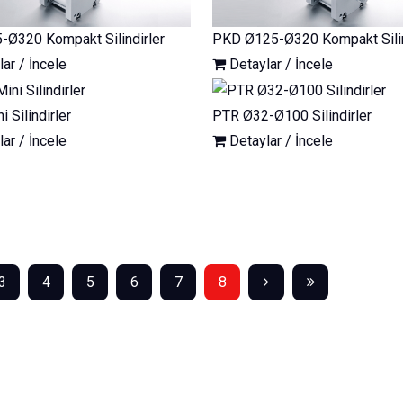
-Ø320 Kompakt Silindirler
PKD Ø125-Ø320 Kompakt Silin
ar / İncele
Detaylar / İncele
 Silindirler
PTR Ø32-Ø100 Silindirler
ar / İncele
Detaylar / İncele
3
4
5
6
7
8