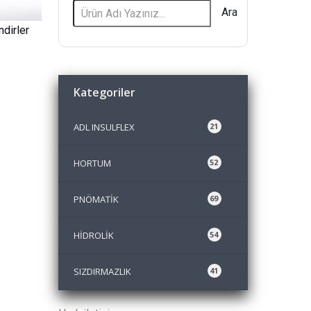
Ara
dirler
Kategoriler
ADL INSULFLEX
21
HORTUM
52
PNÖMATİK
69
HİDROLİK
54
SIZDIRMAZLIK
41