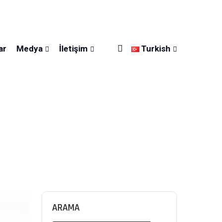
Sosyal Medya:
ar
Medya
İletişim
Turkish
ARAMA