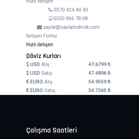
Hızlı iletişim
0370 424 40 40
0530 966 78 08
saylar@saylarhidrolik.com
İletişim Formu
Hızlı iletişim
Döviz Kurları
USD
Alış :
47.6799
USD
Satış :
47.4896
EURO
Alış :
54.9559
EURO
Satış :
54.7365
Çalışma Saatleri