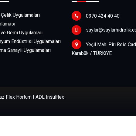
Çelik Uygulamaları
0370 424 40 40
nlaması
saylar@saylarhidrolik.
ve Gemi Uygulamarı
yum Endüstrisi Uygulamaları
Yeşil Mah. Piri Reis Cad
a Sanayii Uygulamaları
Karabük / TÜRKİYE
az Flex Hortum | ADL Insulflex