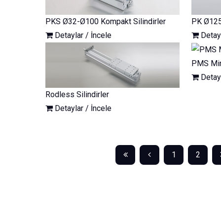
PKS Ø32-Ø100 Kompakt Silindirler
PK Ø125
Detaylar / İncele
Detayl
PMS Mini
Detayl
Rodless Silindirler
Detaylar / İncele
1
2