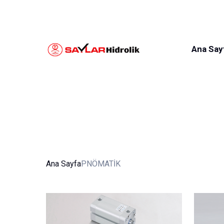
0370 424 40 40
saylar@saylarhidrolik.co
Ana Say
PNÖMATİK
Ana Sayfa
PNÖMATİK